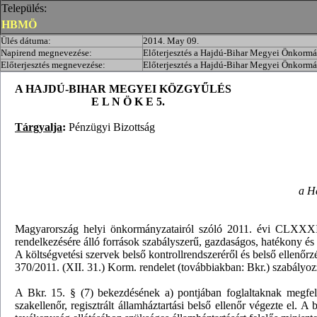
Település:
HBMÖ
Ülés dátuma:
2014. May 09.
Napirend megnevezése:
Előterjesztés a Hajdú-Bihar Megyei Önkormán
Előterjesztés megnevezése:
Előterjesztés a Hajdú-Bihar Megyei Önkormán