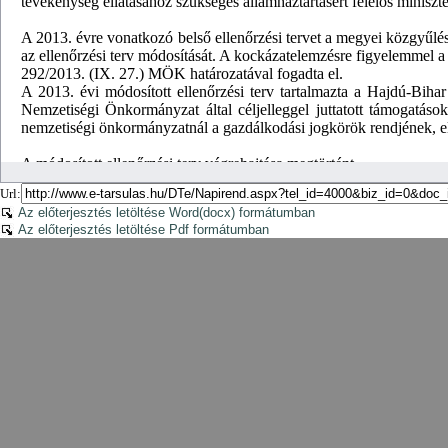
Url:
Az előterjesztés letöltése Word(docx) formátumban
Az előterjesztés letöltése Pdf formátumban