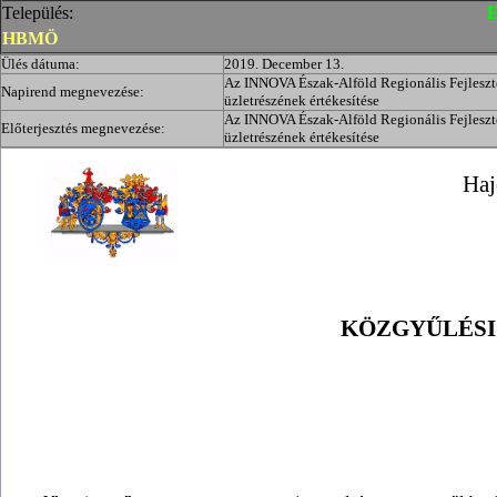
Település:
E
HBMÖ
Ülés dátuma:
2019. December 13.
Az INNOVA Észak-Alföld Regionális Fejleszt
Napirend megnevezése:
üzletrészének értékesítése
Az INNOVA Észak-Alföld Regionális Fejleszt
Előterjesztés megnevezése:
üzletrészének értékesítése