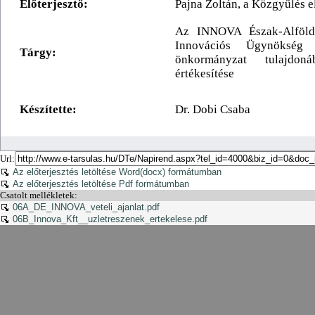
Url:
Az előterjesztés letöltése Word(docx) formátumban
Az előterjesztés letöltése Pdf formátumban
Csatolt mellékletek:
06A_DE_INNOVA_veteli_ajanlat.pdf
06B_Innova_Kft__uzletreszenek_ertekelese.pdf