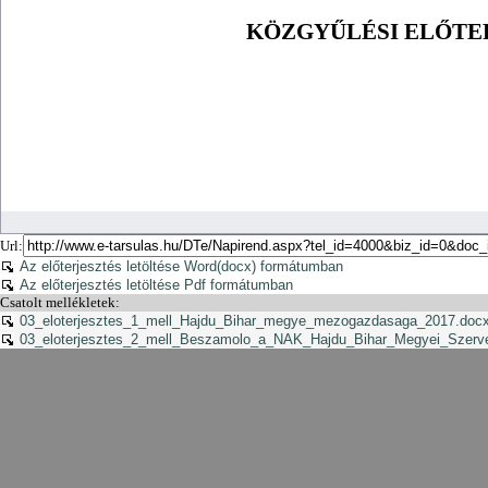
Url:
Az előterjesztés letöltése Word(docx) formátumban
Az előterjesztés letöltése Pdf formátumban
Csatolt mellékletek:
03_eloterjesztes_1_mell_Hajdu_Bihar_megye_mezogazdasaga_2017.doc
03_eloterjesztes_2_mell_Beszamolo_a_NAK_Hajdu_Bihar_Megyei_Szerv