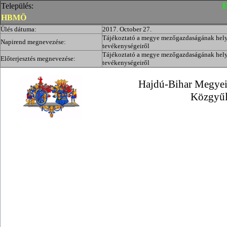
Település:
E
HBMÖ
Ülés dátuma:
2017. October 27.
Tájékoztató a megye mezőgazdaságának helyz
Napirend megnevezése:
tevékenységeiről
Tájékoztató a megye mezőgazdaságának helyz
Előterjesztés megnevezése:
tevékenységeiről