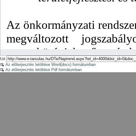
Url:
Az előterjesztés letöltése Word(docx) formátumban
Az előterjesztés letöltése Pdf formátumban