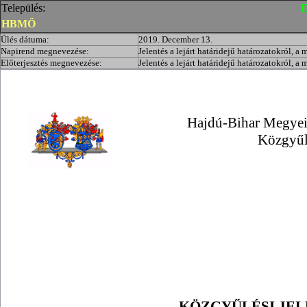
Település:
E
HBMÖ
Ülés dátuma:
2019. December 13.
Napirend megnevezése:
Jelentés a lejárt határidejű határozatokról, a
Előterjesztés megnevezése:
Jelentés a lejárt határidejű határozatokról, a