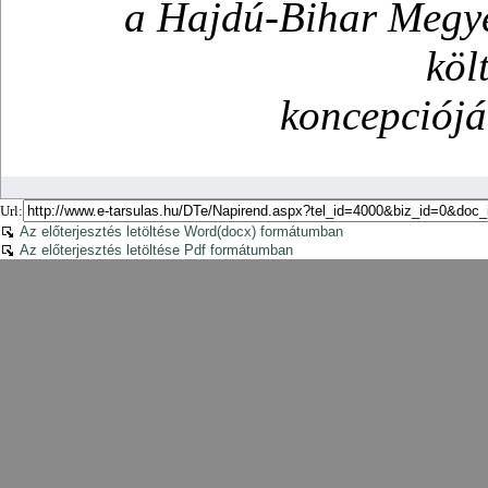
Url:
Az előterjesztés letöltése Word(docx) formátumban
Az előterjesztés letöltése Pdf formátumban