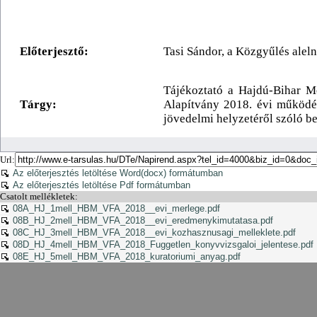
Url:
Az előterjesztés letöltése Word(docx) formátumban
Az előterjesztés letöltése Pdf formátumban
Csatolt mellékletek:
08A_HJ_1mell_HBM_VFA_2018__evi_merlege.pdf
08B_HJ_2mell_HBM_VFA_2018__evi_eredmenykimutatasa.pdf
08C_HJ_3mell_HBM_VFA_2018__evi_kozhasznusagi_melleklete.pdf
08D_HJ_4mell_HBM_VFA_2018_Fuggetlen_konyvvizsgaloi_jelentese.pdf
08E_HJ_5mell_HBM_VFA_2018_kuratoriumi_anyag.pdf