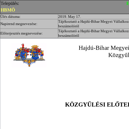
Település:
E
HBMÖ
Ülés dátuma:
2019. May 17.
Tájékoztató a Hajdú-Bihar Megyei Vállalkozá
Napirend megnevezése:
beszámolóról
Tájékoztató a Hajdú-Bihar Megyei Vállalkozá
Előterjesztés megnevezése:
beszámolóról