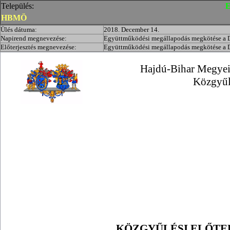
Település:
E
HBMÖ
Ülés dátuma:
2018. December 14.
Napirend megnevezése:
Együttműködési megállapodás megkötése a D
Előterjesztés megnevezése:
Együttműködési megállapodás megkötése a D