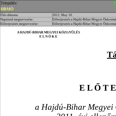
Település:
E
HBMÖ
Ülés dátuma:
2012. May 10.
Napirend megnevezése:
Előterjesztés a Hajdú-Bihar Megyei Önkormán
Előterjesztés megnevezése:
Előterjesztés a Hajdú-Bihar Megyei Önkormán