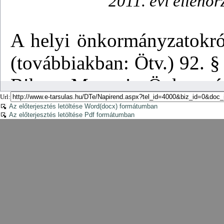
Url:
Az előterjesztés letöltése Word(docx) formátumban
Az előterjesztés letöltése Pdf formátumban