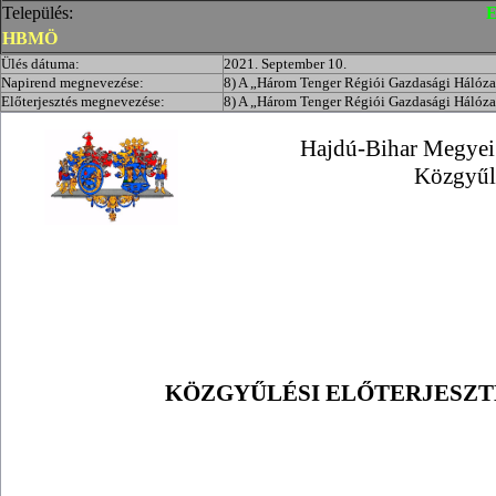
Település:
E
HBMÖ
Ülés dátuma:
2021. September 10.
Napirend megnevezése:
8) A „Három Tenger Régiói Gazdasági Hálóza
Előterjesztés megnevezése:
8) A „Három Tenger Régiói Gazdasági Hálóza