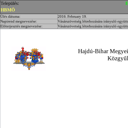
Település:
E
HBMÖ
Ülés dátuma:
2016. February 19.
Napirend megnevezése:
Vásárszövetség létrehozására irányuló együ
Előterjesztés megnevezése:
Vásárszövetség létrehozására irányuló együ