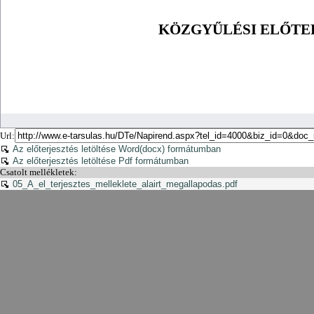
Url:
Az előterjesztés letöltése Word(docx) formátumban
Az előterjesztés letöltése Pdf formátumban
Csatolt mellékletek:
05_A_el_terjesztes_melleklete_alairt_megallapodas.pdf