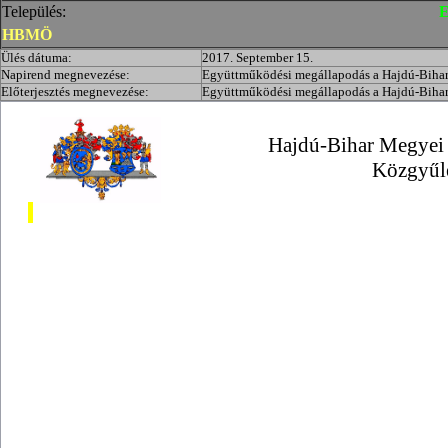
Település:
E
HBMÖ
Ülés dátuma:
2017. September 15.
Napirend megnevezése:
Együttműködési megállapodás a Hajdú-Bihar
Előterjesztés megnevezése:
Együttműködési megállapodás a Hajdú-Bihar