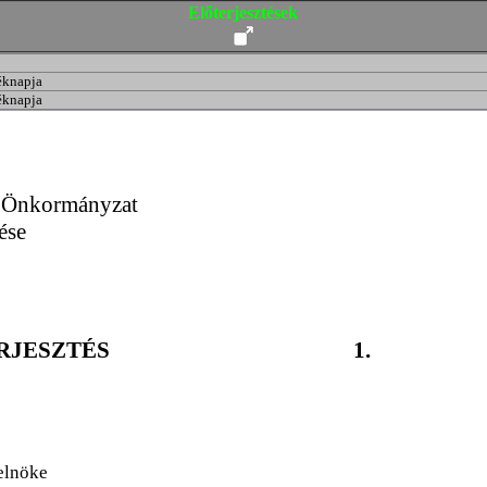
Előterjesztések
éknapja
éknapja