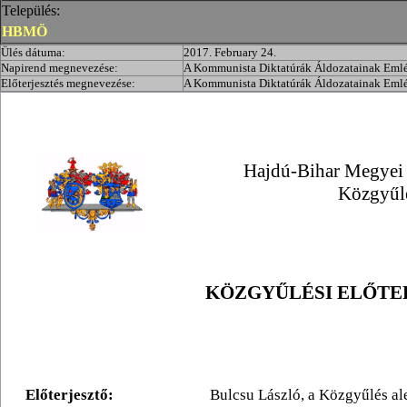
Település:
HBMÖ
Ülés dátuma:
2017. February 24.
Napirend megnevezése:
A Kommunista Diktatúrák Áldozatainak Eml
Előterjesztés megnevezése:
A Kommunista Diktatúrák Áldozatainak Eml