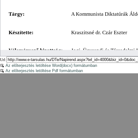
Url:
Az előterjesztés letöltése Word(docx) formátumban
Az előterjesztés letöltése Pdf formátumban