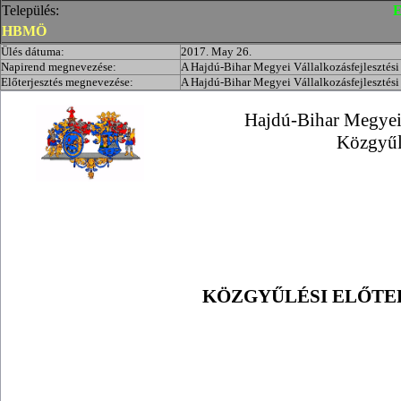
Település:
E
HBMÖ
Ülés dátuma:
2017. May 26.
Napirend megnevezése:
A Hajdú-Bihar Megyei Vállalkozásfejlesztési
Előterjesztés megnevezése:
A Hajdú-Bihar Megyei Vállalkozásfejlesztési