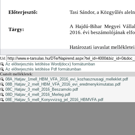
Url:
Az előterjesztés letöltése Word(docx) formátumban
Az előterjesztés letöltése Pdf formátumban
Csatolt mellékletek:
08A_Hatjav_1mell_HBM_VFA_2016_evi_kozhasznusagi_melleklet.pdf
08B_Hatjav_2_mell_HBM_VFA_2016_evi_eredmenykimutatas.pdf
08C_Hatjav_3_mell_2016_Beszamolo.pdf
08D_Hatjav_4_mell_2016_Merleg.pdf
08E_Hatjav_5_mell_Konyvvizsg_jel_2016_HBMVFA.pdf