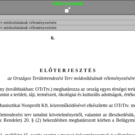
Előterjesztések
Terv módosításának véleményezésére
Terv módosításának véleményezésére