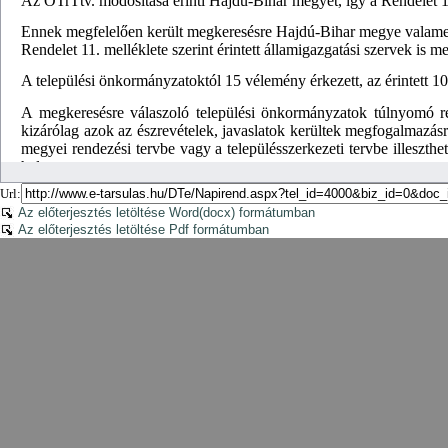
Url:
Az előterjesztés letöltése Word(docx) formátumban
Az előterjesztés letöltése Pdf formátumban