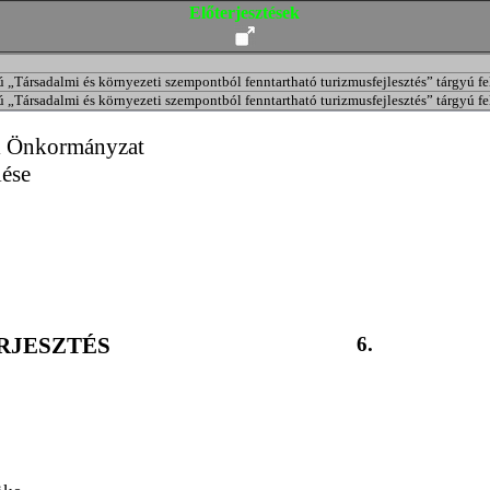
Előterjesztések
„Társadalmi és környezeti szempontból fenntartható turizmusfejlesztés” tárgyú fe
„Társadalmi és környezeti szempontból fenntartható turizmusfejlesztés” tárgyú fe