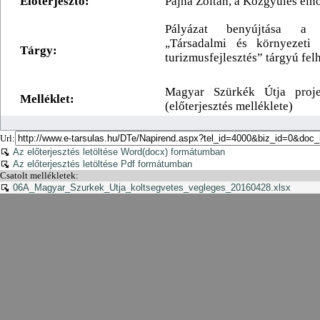
Url:
Az előterjesztés letöltése Word(docx) formátumban
Az előterjesztés letöltése Pdf formátumban
Csatolt mellékletek:
06A_Magyar_Szurkek_Utja_koltsegvetes_vegleges_20160428.xlsx