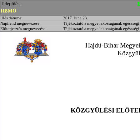
Település:
E
HBMÖ
Ülés dátuma:
2017. June 23.
Napirend megnevezése:
Tájékoztató a megye lakosságának egészségi á
Előterjesztés megnevezése:
Tájékoztató a megye lakosságának egészségi á