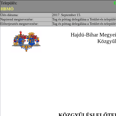
Település:
E
HBMÖ
Ülés dátuma:
2017. September 15.
Napirend megnevezése:
Tag és póttag delegálása a Terület-és települ
Előterjesztés megnevezése:
Tag és póttag delegálása a Terület-és települ