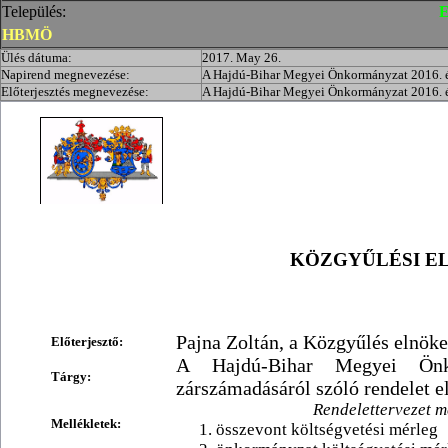
Település:
E
HBMÖ
Ülés dátuma:
2017. May 26.
Napirend megnevezése:
A Hajdú-Bihar Megyei Önkormányzat 2016. év
Előterjesztés megnevezése:
A Hajdú-Bihar Megyei Önkormányzat 2016. év