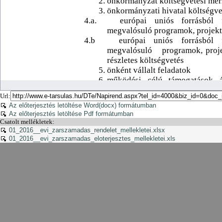
Url:
Az előterjesztés letöltése Word(docx) formátumban
Az előterjesztés letöltése Pdf formátumban
Csatolt mellékletek:
01_2016__evi_zarszamadas_rendelet_mellekletei.xlsx
01_2016__evi_zarszamadas_eloterjesztes_mellekletei.xls