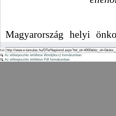
Url:
Az előterjesztés letöltése Word(docx) formátumban
Az előterjesztés letöltése Pdf formátumban