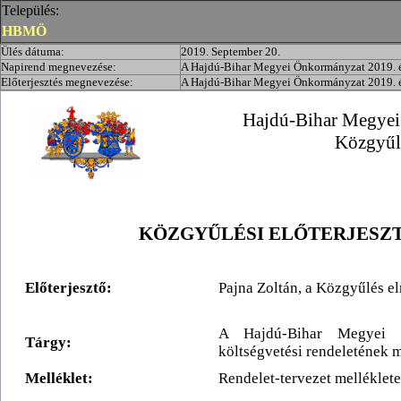
Település:
HBMÖ
Ülés dátuma:
2019. September 20.
Napirend megnevezése:
A Hajdú-Bihar Megyei Önkormányzat 2019. év
Előterjesztés megnevezése:
A Hajdú-Bihar Megyei Önkormányzat 2019. év