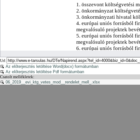
Url:
Az előterjesztés letöltése Word(docx) formátumban
Az előterjesztés letöltése Pdf formátumban
Csatolt mellékletek:
06_2019__evi_ktg_vetes_mod__rendelet_mell_.xlsx