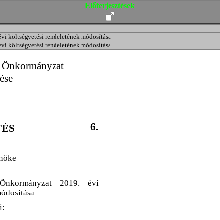
Előterjesztések
i költségvetési rendeletének módosítása
i költségvetési rendeletének módosítása