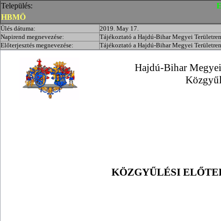
Település:
E
HBMÖ
Ülés dátuma:
2019. May 17.
Napirend megnevezése:
Tájékoztató a Hajdú-Bihar Megyei Területren
Előterjesztés megnevezése:
Tájékoztató a Hajdú-Bihar Megyei Területren