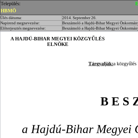
Település:
E
HBMÖ
Ülés dátuma:
2014. September 26.
Napirend megnevezése:
Beszámoló a Hajdú-Bihar Megyei Önkormányz
Előterjesztés megnevezése:
Beszámoló a Hajdú-Bihar Megyei Önkormányz