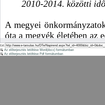
Url:
Az előterjesztés letöltése Word(docx) formátumban
Az előterjesztés letöltése Pdf formátumban