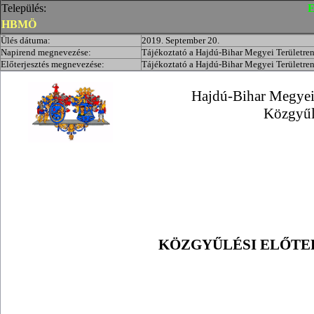
Település:
E
HBMÖ
Ülés dátuma:
2019. September 20.
Napirend megnevezése:
Tájékoztató a Hajdú-Bihar Megyei Területren
Előterjesztés megnevezése:
Tájékoztató a Hajdú-Bihar Megyei Területren