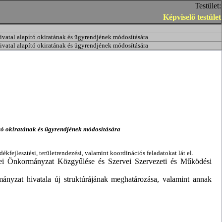
Testület:
Képviselő testület
vatal alapító okiratának és ügyrendjének módosítására
vatal alapító okiratának és ügyrendjének módosítására