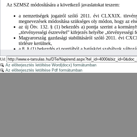
Url:
Az előterjesztés letöltése Word(docx) formátumban
Az előterjesztés letöltése Pdf formátumban