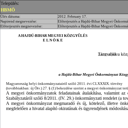
Település:
HBMÖ
Ülés dátuma:
2012. February 17.
Napirend megnevezése:
Előterjesztés a Hajdú-Bihar Megyei Önkormán
Előterjesztés megnevezése:
Előterjesztés a Hajdú-Bihar Megyei Önkormán