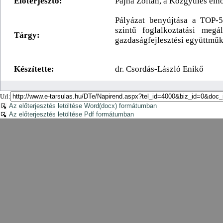
Url:
Az előterjesztés letöltése Word(docx) formátumban
Az előterjesztés letöltése Pdf formátumban