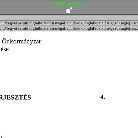
Előterjesztések
 „Megyei szintű foglalkoztatási megállapodások, foglalkoztatási-gazdaságfejlesz
 „Megyei szintű foglalkoztatási megállapodások, foglalkoztatási-gazdaságfejlesz