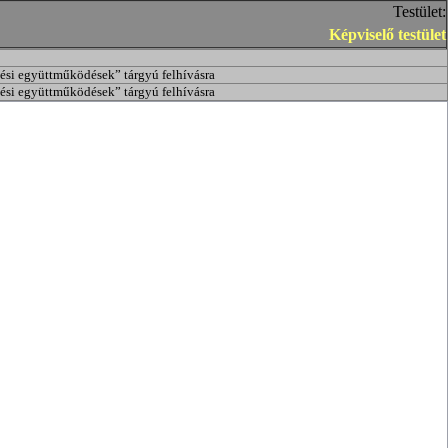
Testület:
Képviselő testület
tési együttműködések” tárgyú felhívásra
tési együttműködések” tárgyú felhívásra