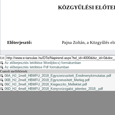
Url:
Az előterjesztés letöltése Word(docx) formátumban
Az előterjesztés letöltése Pdf formátumban
Csatolt mellékletek:
06A_HJ_1mell_HBMFU_2018_Egyszerzusitett_Eredmenykimutatas.pdf
06B_HJ_2mell_HBMFU_2018_Egyszerusitett_Merleg.pdf
06C_HJ_3mell_HBMFU_2018_Kiegeszito_Melleklet.pdf
06D_HJ_4mell_HBMFU_2018_Konyvvizsgaloi_jelentes_2018_.pdf