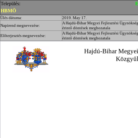
Település:
E
HBMÖ
Ülés dátuma:
2019. May 17.
A Hajdú-Bihar Megyei Fejlesztési Ügynökség 
Napirend megnevezése:
érintő döntések meghozatala
A Hajdú-Bihar Megyei Fejlesztési Ügynökség 
Előterjesztés megnevezése:
érintő döntések meghozatala