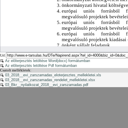
Url:
Az előterjesztés letöltése Word(docx) formátumban
Az előterjesztés letöltése Pdf formátumban
Csatolt mellékletek:
03_2018__evi_zarszamadas_eloterjesztes_mellekletei.xls
03_2018__evi_zarszamadas_rendelet_mellekletei.xlsx
03_Bkr__nyilatkozat_2018__evi_zarszamadas.pdf