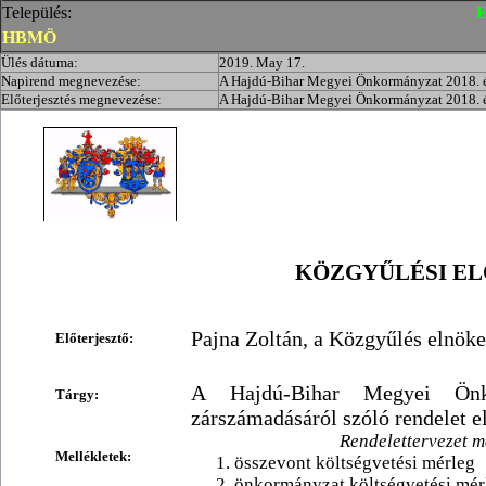
Település:
E
HBMÖ
Ülés dátuma:
2019. May 17.
Napirend megnevezése:
A Hajdú-Bihar Megyei Önkormányzat 2018. év
Előterjesztés megnevezése:
A Hajdú-Bihar Megyei Önkormányzat 2018. év