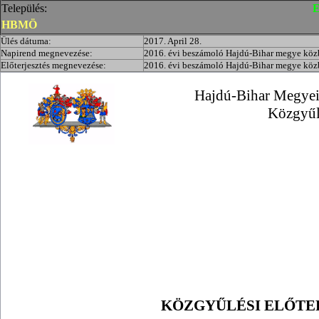
Település:
E
HBMÖ
Ülés dátuma:
2017. April 28.
Napirend megnevezése:
2016. évi beszámoló Hajdú-Bihar megye közbi
Előterjesztés megnevezése:
2016. évi beszámoló Hajdú-Bihar megye közbi