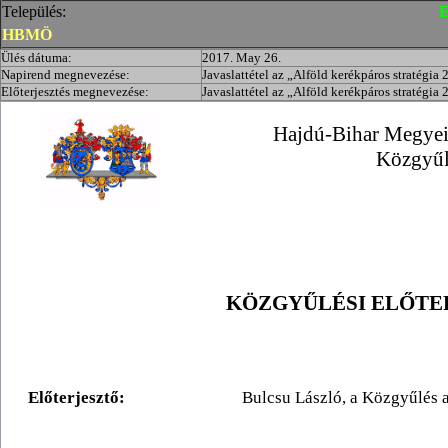
Település:
E
HBMÖ
Ülés dátuma:
2017. May 26.
Napirend megnevezése:
Javaslattétel az „Alföld kerékpáros stratég
Előterjesztés megnevezése:
Javaslattétel az „Alföld kerékpáros stratég