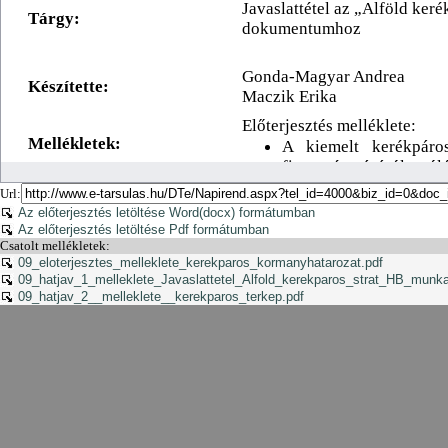
Url:
Az előterjesztés letöltése Word(docx) formátumban
Az előterjesztés letöltése Pdf formátumban
Csatolt mellékletek:
09_eloterjesztes_melleklete_kerekparos_kormanyhatarozat.pdf
09_hatjav_1_melleklete_Javaslattetel_Alfold_kerekparos_strat_HB_mun
09_hatjav_2__melleklete__kerekparos_terkep.pdf