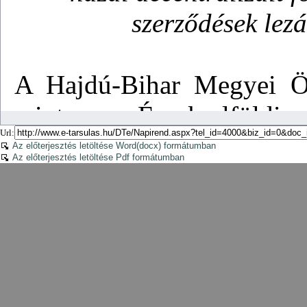
Url:
Az előterjesztés letöltése Word(docx) formátumban
Az előterjesztés letöltése Pdf formátumban