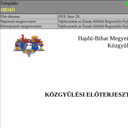
Település:
E
HBMÖ
Ülés dátuma:
2019. June 28.
Napirend megnevezése:
Tájékoztatás az Észak-Alföldi Regionális Fej
Előterjesztés megnevezése:
Tájékoztatás az Észak-Alföldi Regionális Fej