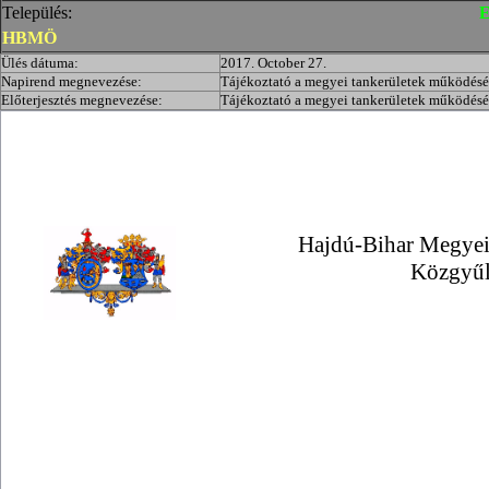
Település:
E
HBMÖ
Ülés dátuma:
2017. October 27.
Napirend megnevezése:
Tájékoztató a megyei tankerületek működésé
Előterjesztés megnevezése:
Tájékoztató a megyei tankerületek működésé