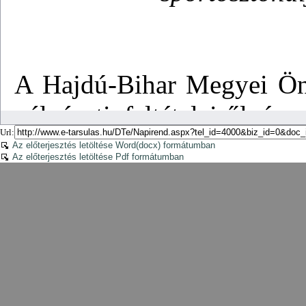
Url:
Az előterjesztés letöltése Word(docx) formátumban
Az előterjesztés letöltése Pdf formátumban