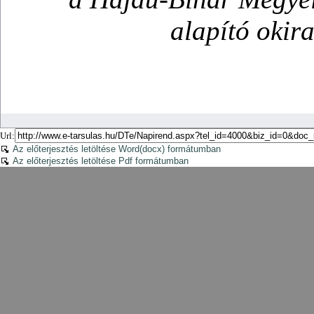
Url:
Az előterjesztés letöltése Word(docx) formátumban
Az előterjesztés letöltése Pdf formátumban