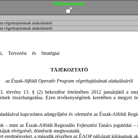
Előterjesztések
am végrehajtásának alakulásáról
am végrehajtásának alakulásáról