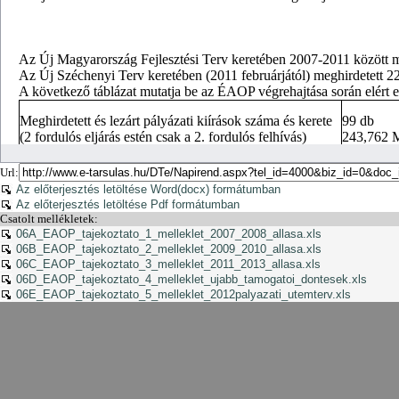
Url:
Az előterjesztés letöltése Word(docx) formátumban
Az előterjesztés letöltése Pdf formátumban
Csatolt mellékletek:
06A_EAOP_tajekoztato_1_melleklet_2007_2008_allasa.xls
06B_EAOP_tajekoztato_2_melleklet_2009_2010_allasa.xls
06C_EAOP_tajekoztato_3_melleklet_2011_2013_allasa.xls
06D_EAOP_tajekoztato_4_melleklet_ujabb_tamogatoi_dontesek.xls
06E_EAOP_tajekoztato_5_melleklet_2012palyazati_utemterv.xls