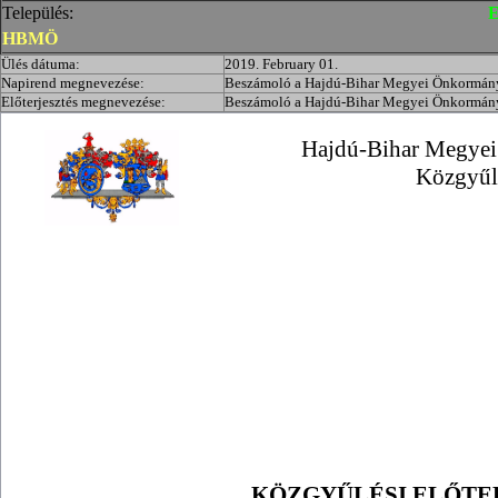
Település:
E
HBMÖ
Ülés dátuma:
2019. February 01.
Napirend megnevezése:
Beszámoló a Hajdú-Bihar Megyei Önkormányz
Előterjesztés megnevezése:
Beszámoló a Hajdú-Bihar Megyei Önkormányz