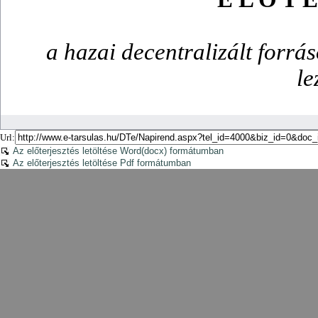
Url:
Az előterjesztés letöltése Word(docx) formátumban
Az előterjesztés letöltése Pdf formátumban