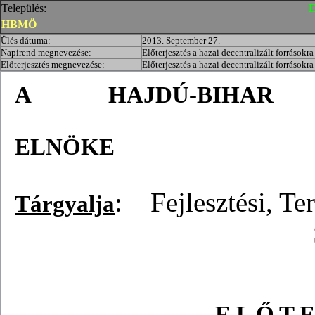
Település:
E
HBMÖ
Ülés dátuma:
2013. September 27.
Napirend megnevezése:
Előterjesztés a hazai decentralizált forrásokr
Előterjesztés megnevezése:
Előterjesztés a hazai decentralizált forrásokr