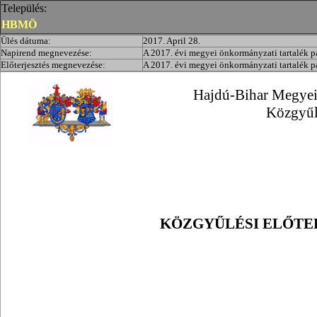
Település:
HBMÖ
Ülés dátuma:
2017. April 28.
Napirend megnevezése:
A 2017. évi megyei önkormányzati tartalék p
Előterjesztés megnevezése:
A 2017. évi megyei önkormányzati tartalék p