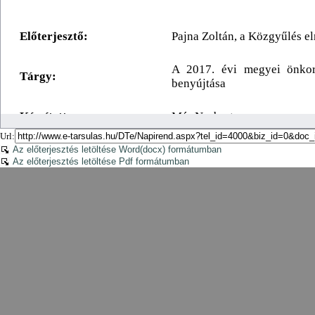
Url:
Az előterjesztés letöltése Word(docx) formátumban
Az előterjesztés letöltése Pdf formátumban