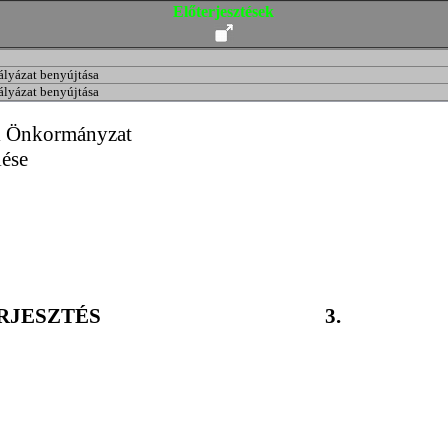
Előterjesztések
ályázat benyújtása
ályázat benyújtása