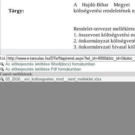
Url:
Az előterjesztés letöltése Word(docx) formátumban
Az előterjesztés letöltése Pdf formátumban
Csatolt mellékletek:
03_2016__evi_koltsegvetes_mod__rend_melleklet.xlsx