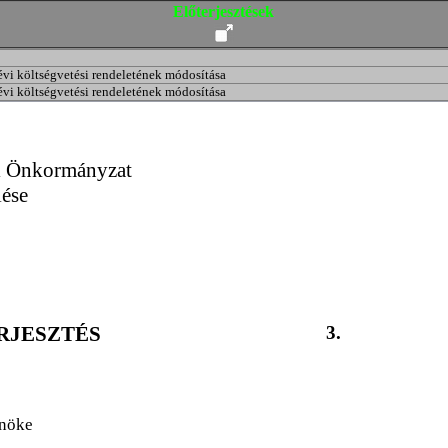
Előterjesztések
i költségvetési rendeletének módosítása
i költségvetési rendeletének módosítása