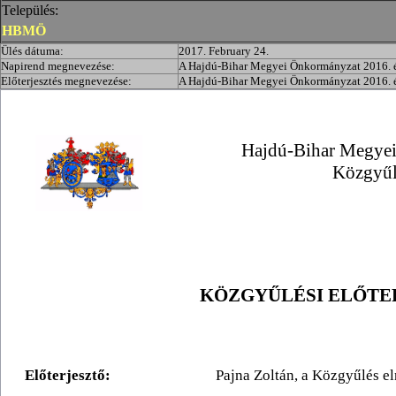
Település:
HBMÖ
Ülés dátuma:
2017. February 24.
Napirend megnevezése:
A Hajdú-Bihar Megyei Önkormányzat 2016. év
Előterjesztés megnevezése:
A Hajdú-Bihar Megyei Önkormányzat 2016. év