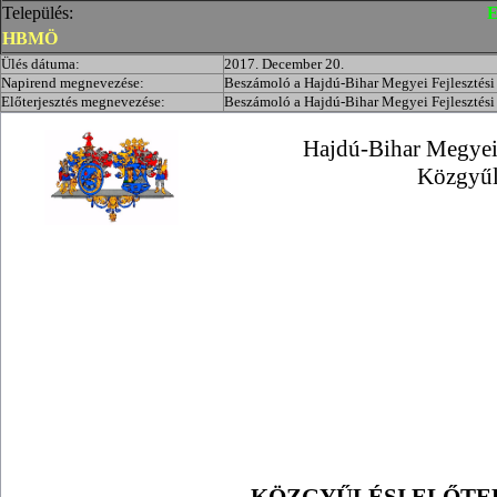
Település:
E
HBMÖ
Ülés dátuma:
2017. December 20.
Napirend megnevezése:
Beszámoló a Hajdú-Bihar Megyei Fejlesztési
Előterjesztés megnevezése:
Beszámoló a Hajdú-Bihar Megyei Fejlesztési