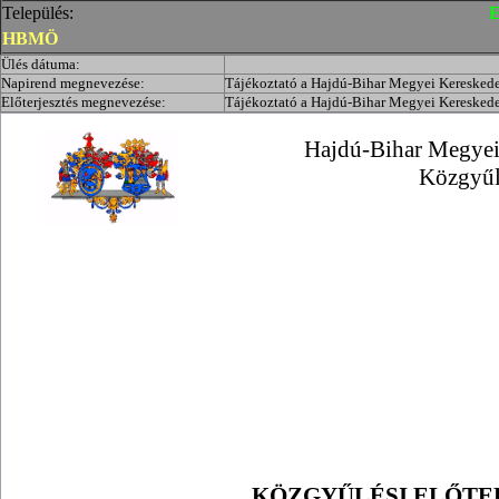
Település:
E
HBMÖ
Ülés dátuma:
Napirend megnevezése:
Tájékoztató a Hajdú-Bihar Megyei Kereskedel
Előterjesztés megnevezése:
Tájékoztató a Hajdú-Bihar Megyei Kereskedel