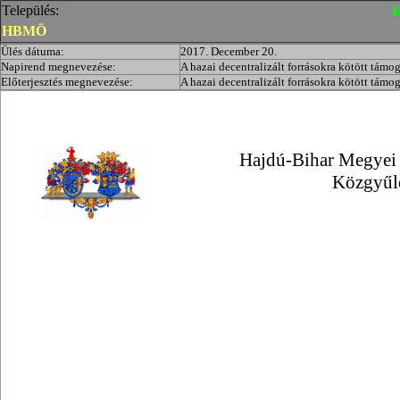
Település:
E
HBMÖ
Ülés dátuma:
2017. December 20.
Napirend megnevezése:
A hazai decentralizált forrásokra kötött támo
Előterjesztés megnevezése:
A hazai decentralizált forrásokra kötött támo