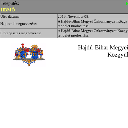
Település:
E
HBMÖ
Ülés dátuma:
2019. November 08.
A Hajdú-Bihar Megyei Önkormányzat Közgyűlés
Napirend megnevezése:
rendelet módosítása
A Hajdú-Bihar Megyei Önkormányzat Közgyűlés
Előterjesztés megnevezése:
rendelet módosítása