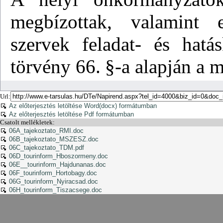
Url:
Az előterjesztés letöltése Word(docx) formátumban
Az előterjesztés letöltése Pdf formátumban
Csatolt mellékletek:
06A_tajekoztato_RMI.doc
06B_tajekoztato_MSZESZ.doc
06C_tajekoztato_TDM.pdf
06D_tourinform_Hboszormeny.doc
06E__tourinform_Hajdunanas.doc
06F_tourinform_Hortobagy.doc
06G_tourinform_Nyiracsad.doc
06H_tourinform_Tiszacsege.doc