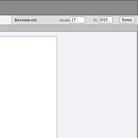
Keresem ezt:
Sorszám:
Év: