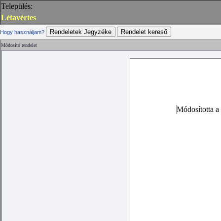
Település:
Létavértes
Hogy használjam?
Módosító rendelet
Módosította
a