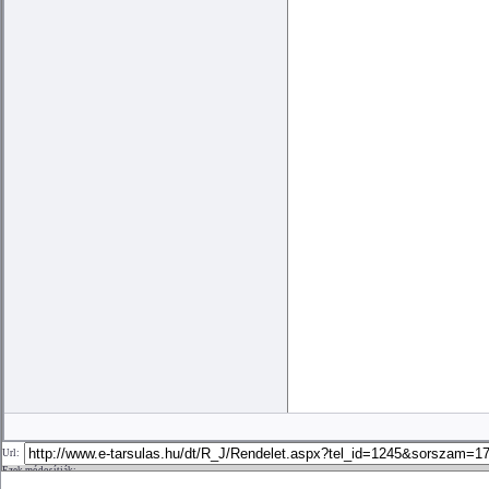
Url:
Ezek módosítják:
21/2015.(XI.24.) 3/2015. (II.16.) számú rendelet módosításáról
Módosító rendelet: