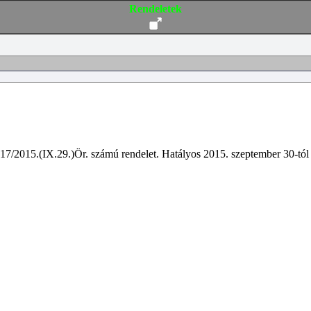
Rendeletek
17/2015.(IX.29.)Ör.
számú
rendelet.
Hatályos
2015.
szeptember
30
-
tól