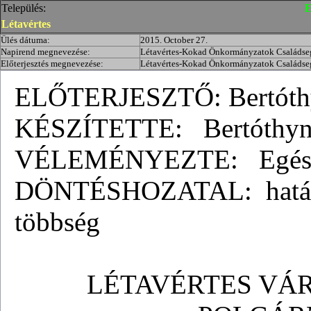
Település:
E
Létavértes
Ülés dátuma:
2015. October 27.
Napirend megnevezése:
Létavértes-Kokad Önkormányzatok Családsegí
Előterjesztés megnevezése:
Létavértes-Kokad Önkormányzatok Családsegí